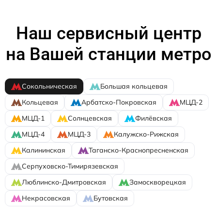
Наш сервисный центр
на Вашей станции метро
Сокольническая
Большая кольцевая
Кольцевая
Арбатско-Покровская
МЦД-2
МЦД-1
Солнцевская
Филёвская
МЦД-4
МЦД-3
Калужско-Рижская
Калининская
Таганско-Краснопресненская
Серпуховско-Тимирязевская
Люблинско-Дмитровская
Замоскворецкая
Некрасовская
Бутовская