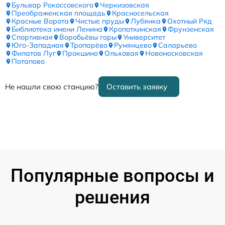
Бульвар Рокоссовского
Черкизовская
Преображенская площадь
Красносельская
Красные Ворота
Чистые пруды
Лубянка
Охотный Ряд
Библиотека имени Ленина
Кропоткинская
Фрунзенская
Спортивная
Воробьёвы горы
Университет
Юго-Западная
Тропарёво
Румянцево
Саларьево
Филатов Луг
Прокшино
Ольховая
Новомосковская
Потапово
Не нашли свою станцию?
Оставить заявку
Популярные вопросы и
решения