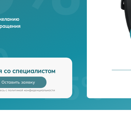
 желанию
бращения
я со специалистом
Оставить заявку
есь c
политикой конфиденциальности