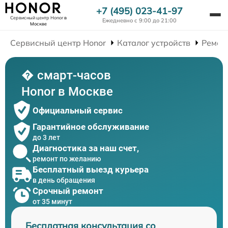
+7 (495) 023-41-97
Сервисный центр Honor
в
Ежедневно с 9:00 до 21:00
Москве
Сервисный центр Honor
Каталог устройств
Ремон
� смарт-часов
Honor в Москве
Официальный сервис
Гарантийное обслуживание
до 3 лет
Диагностика за наш счет,
ремонт по желанию
Бесплатный выезд курьера
в день обращения
Срочный ремонт
от 35 минут
Бесплатная консультация со