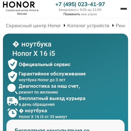
+7 (495) 023-41-97
Ежедневно с 9:00 до 21:00
Сервисный центр Honor
в
Москве
Позвонить
мне утром
Сервисный центр Honor
Каталог устройств
Ремон
� ноутбука
Honor X 16 i5
Официальный сервис
Гарантийное обслуживание
ноутбука Honor до 3 лет
Диагностика за наш счет,
ремонт по желанию
Бесплатный выезд курьера
в день обращения
� ноутбука
Honor X 16 i5 от 35 минут
Бесплатная консультация со