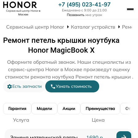
+7 (495) 023-41-97
Ежедневно с 9:00 до 21:00
Сервисный центр Honor
в
Москве
Позвонить
мне утром
Сервисный центр Honor
Каталог устройств
Ремон
Ремонт петель крышки ноутбука
Honor MagicBook X
Оформите обратный звонок. Наши специалисты из
сервис-центра Honor в Москве произведут оценку
стоимости ремонта ноутбука Ремонт петель крышки .
Есть запчасти
Узнать стоимость
Гарантия
Модели
Акции
Преимущества
Отзы
Услуга
Цена
Замена материнской платы
1690 р